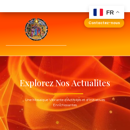
FR
Contactez-nous
Explorez Nos Actualites
Une Mosaïque Vibrante d'Activites et d'Initiatives
Enrichissantes