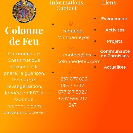
Informations
Liens
Contact
Evenements
Colonne
Activites
Yaoundé,
de Feu
Minkoameyos
Projets
Communaute
Communauté
contact@rcc-
de Paroisses
Charismatique
colonnedefeu.com
dévouée à la
Actualites
prière, la guérison,
+237 677 693
l’écoute, et
064 / +237
l’évangélisation,
677 217 592 /
fondée en 1975 à
+237 699 317
Yaoundé,
247
reconnue dans
plusieurs diocèses.